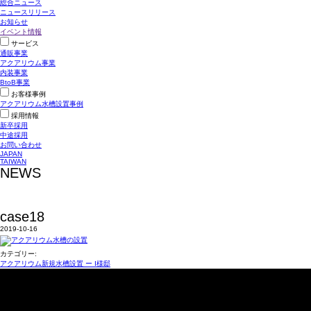
総合ニュース
ニュースリリース
お知らせ
イベント情報
サービス
通販事業
アクアリウム事業
内装事業
BtoB事業
お客様事例
アクアリウム水槽設置事例
採用情報
新卒採用
中途採用
お問い合わせ
JAPAN
TAIWAN
NEWS
case18
2019-10-16
カテゴリー:
アクアリウム新規水槽設置 ー I様邸