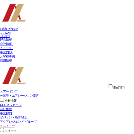
お問い合わせ
TAIWAN
JAPAN
製品情報
会社情報
ニュース
事業内容
お客様事例
採用情報
製品情報
エアーポンプ
分岐管・エアレーション器具
会社情報
CEOメッセージ
会社概要
事業部門
ビジョン・経営理念
アクアレジェンド グループ
ヒストリー
ニュース